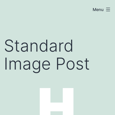
Skip
JNA
Menu
to
Solar
content
Standard
Image Post